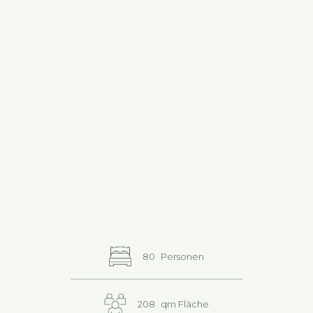
80
Personen
208
qm Fläche