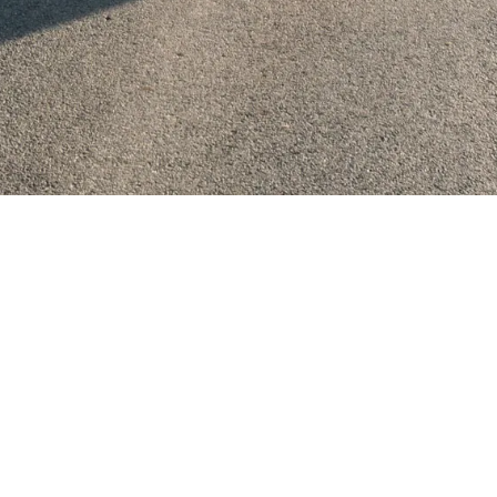
TIONS
FERIENIMMOBILIEN
AKTIVITÄT
Altes Torhaus
Aktivitäten
Mehrgenerati
Altes Backhaus
Gruppen
Penthouse
Teambuilding
Storchennest
Finkenhaus
Försterei
Mühlenhof 2