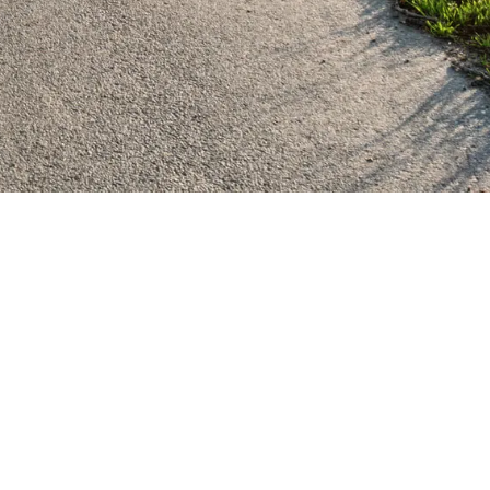
EN UND UMGEBUNG
ÜBER UNS
Geschichte
on
Kontakt
FAQ
Hausordnung
Impressum
Datenschutz
Bewertungen