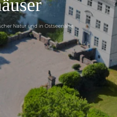
häuser
cher Natur und in Ostseenähe.